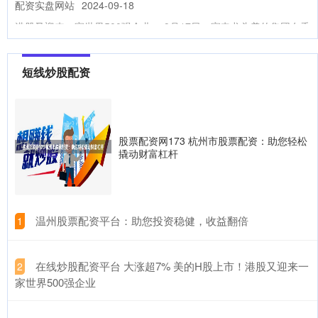
配资实盘网站
2024-09-18
港股又迎来一家世界500强企业。 9月17日，家电龙头美的集团在香
港联合交易所主板挂牌上市（股票代码：00300.HK）
配资好评炒股配资门户 实盘配资炒股：解锁财富新密码，开启投资
短线炒股配资
新征程
配资平台炒股
2024-11-24
实盘配资炒股，是一种通过借用资金放大投资杠杆的投资方式。它
为投资者提供了撬动更大资金的可能，从而有机会获得更高的收
股票配资网173 杭州市股票配资：助您轻松
益。
撬动财富杠杆
股票哪个证券公司好 股票投资中的超配策略：优势和风险
配资平台炒股
2024-12-08
​温州股票配资平台：助您投资稳健，收益翻倍
1
超配策略是一种股票投资策略股票哪个证券公司好，投资者将资金
分配到预期表现优于整体市场的特定行业或股票。这种策略旨在通
过集
​在线炒股配资平台 大涨超7% 美的H股上市！港股又迎来一
2
家世界500强企业