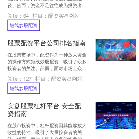
径。然而，资金不足往往成为投资者扩
大收益的瓶颈。此时，股票配资作为一
阅读：
64
栏目：
配资实盘网站
种合法合规的金融工具，为投....
短线炒股配资
股票配资平台公司排名指南
在股票市场中，配资作为一种放大资金
的操作方式短线炒股配资，吸引了众多
投资者的关注。然而，面对市场上众多
的配资平台，如何选择一家安全、靠谱
阅读：
127
栏目：
配资实盘网站
的平台成为关键。本文将为....
短线炒股配资
实盘股票杠杆平台 安全配
资指南
在股市投资中，杠杆配资因其能够放大
收益的特性，吸引了大量投资者的关
注。然而，面对市场上众多的实盘股票